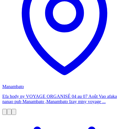
Manambato
Efa hody ny VOYAGE ORGANISÉ 04 au 07 Août Vao afaka
nanao pub Manambato ,Manambato Izay misy voyage ...