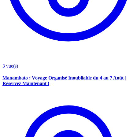
3
vue(s)
Manambato : Voyage Organisé Inoubliable du 4 au 7 Août |
Réservez Maintenant !