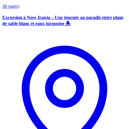
30
vue(s)
Excursion à Nosy Iranja – Une journée au paradis entre plage
de sable blanc et eaux turquoise 🏝️