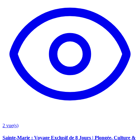
2
vue(s)
Sainte-Marie : Voyage Exclusif de 8 Jours | Plongée, Culture &