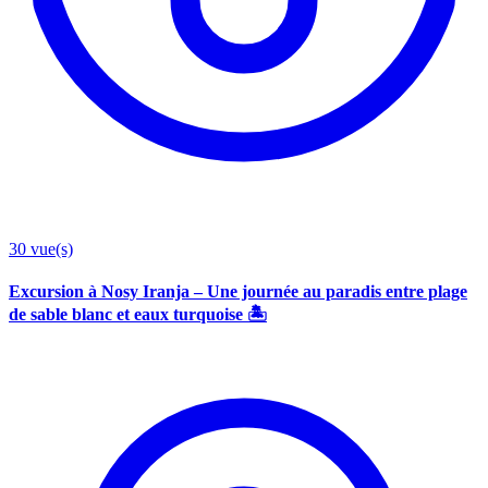
30
vue(s)
Excursion à Nosy Iranja – Une journée au paradis entre plage
de sable blanc et eaux turquoise 🏝️