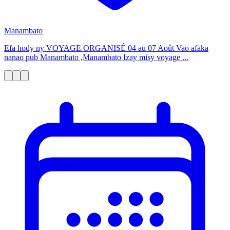
Manambato
Efa hody ny VOYAGE ORGANISÉ 04 au 07 Août Vao afaka
nanao pub Manambato ,Manambato Izay misy voyage ...