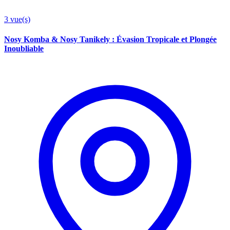
3
vue(s)
Nosy Komba & Nosy Tanikely : Évasion Tropicale et Plongée
Inoubliable