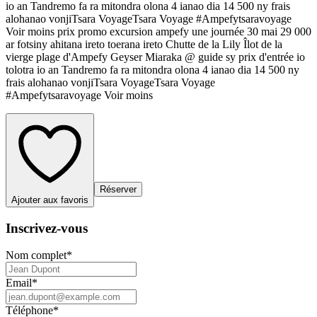
io an Tandremo fa ra mitondra olona 4 ianao dia 14 500 ny frais
alohanao vonjiTsara VoyageTsara Voyage #Ampefytsaravoyage
Voir moins prix promo excursion ampefy une journée 30 mai 29 000
ar fotsiny ahitana ireto toerana ireto Chutte de la Lily Îlot de la
vierge plage d'Ampefy Geyser Miaraka @ guide sy prix d'entrée io
tolotra io an Tandremo fa ra mitondra olona 4 ianao dia 14 500 ny
frais alohanao vonjiTsara VoyageTsara Voyage
#Ampefytsaravoyage Voir moins
Réserver
Ajouter aux favoris
Inscrivez-vous
Nom complet
*
Email
*
Téléphone
*