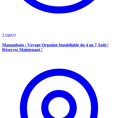
3
vue(s)
Manambato : Voyage Organisé Inoubliable du 4 au 7 Août |
Réservez Maintenant !