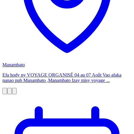
Manambato
Efa hody ny VOYAGE ORGANISÉ 04 au 07 Août Vao afaka
nanao pub Manambato ,Manambato Izay misy voyage ...