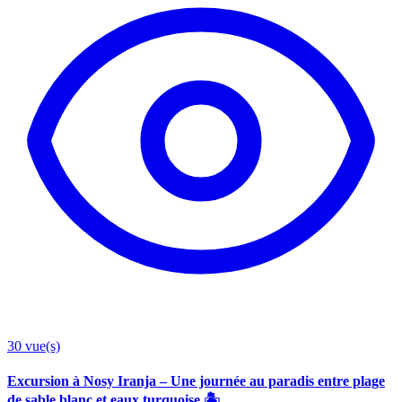
30
vue(s)
Excursion à Nosy Iranja – Une journée au paradis entre plage
de sable blanc et eaux turquoise 🏝️