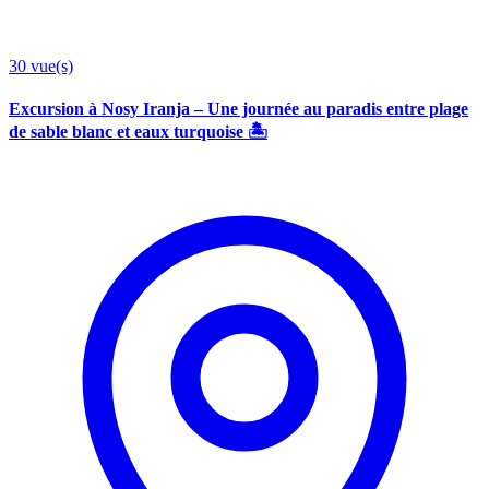
30
vue(s)
Excursion à Nosy Iranja – Une journée au paradis entre plage
de sable blanc et eaux turquoise 🏝️