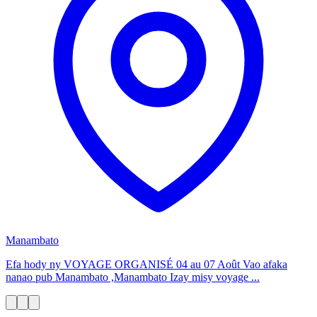
Manambato
Efa hody ny VOYAGE ORGANISÉ 04 au 07 Août Vao afaka
nanao pub Manambato ,Manambato Izay misy voyage ...