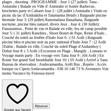
plages , shooting . PROGRAMME : Jour 1 (27 juillet): Tana -
Antsirabe ( Balade en Ville d' Antsirabe et Soirée Barbecue,
brochettes party et Cabaret Jour 2 : (28 juillet ) Antsirabe ( Visite en
picnic du lac d'Andraikiba et Tatamarina Betafo ) Baignade piscine
thermale Jour 3: (29 juillet) Ranomafana Ifanadiana, Baignade
nocturne, piscine bleu naturel, divers Jeux . Jour 4: (30 Juillet):
Fianarantsoa , Point de vue et Balade en ville, feu de camp possible
Jour 5: ( 31 juillet) Ranohira , Shoot Bonet de Pape, Reine d'Isalo ,
Couché du soleil au fenêtre d'Isalo Jour 6 : ( 01 Août ) Baignade
piscine bleu et piscine noir au parc national d'Isalo Jour 7 : (2 Août
)Tuléar , Balade en ville, Couché du soleil Plage d'Andamboy (
Dubaï Jour 8: ( 3 Août ) Excursion en Plage , Mangily , Lomano et
Voyage marin party : En voyage vers Tana Jour 9 : (04 Août ) En
Route Sur grand Sud Inoubliable Jour 10: ( 05 Août ) Arrivé à Tana
Bureau de réservation : Andavamamba, Arrêt Bus , Repère : Accès
banque ou Cipem Andavamamba : 038 10 146 73 % Aventures Voir
moins Vacance by Fenosoa travel
Réserver
Ajouter aux favoris