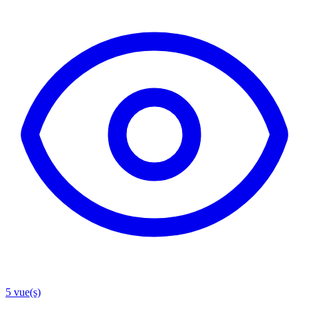
5
vue(s)