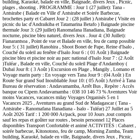
building, Karaoké, balade en ville, Baignade, divers Jeux , Picnic,
plages , shooting . PROGRAMME : Jour 1 (27 juillet): Tana -
Antsirabe ( Balade en Ville d' Antsirabe et Soirée Barbecue,
brochettes party et Cabaret Jour 2 : (28 juillet ) Antsirabe ( Visite en
picnic du lac d'Andraikiba et Tatamarina Betafo ) Baignade piscine
thermale Jour 3: (29 juillet) Ranomafana Ifanadiana, Baignade
nocturne, piscine bleu naturel, divers Jeux . Jour 4: (30 Juillet):
Fianarantsoa , Point de vue et Balade en ville, feu de camp possible
Jour 5: ( 31 juillet) Ranohira , Shoot Bonet de Pape, Reine d'Isalo ,
Couché du soleil au fenêtre d'Isalo Jour 6 : ( 01 Août ) Baignade
piscine bleu et piscine noir au parc national d'Isalo Jour 7 : (2 Août
)Tuléar , Balade en ville, Couché du soleil Plage d'Andamboy (
Dubaï Jour 8: ( 3 Août ) Excursion en Plage , Mangily , Lomano et
Voyage marin party : En voyage vers Tana Jour 9 : (04 Août ) En
Route Sur grand Sud Inoubliable Jour 10: ( 05 Août ) Arrivé à Tana
Bureau de réservation : Andavamamba, Arrêt Bus , Repère : Accès
banque ou Cipem Andavamamba : 038 10 146 73 % Aventures Voir
moins Vacances, vacances milay Voyages Organisés 5 en 1
Vacances 2025 , Aventures au grand Sud de Madagascar ( Tana -
Antsirabe - Ranomafana Ifanadiana - Isalo - Tuléar) 27 Juillet au 5
Août 2026 Tarif : 1 200 000 Ar/pack, pour 10 Jours ,tout compris
sauf les repas et goûter sur routes , besoin personnel 12 Places
disponibles Transport Confortable et animé ACTIVITÉS : Cabaret ,
soirée barbecue, Kitonotono, feu de camp, Morning Zumba, Team
building, Karaoké, balade en ville, Baignade, divers Jeux , Picnic,