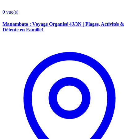
0
vue(s)
Manambato : Voyage Organisé 4J/3N | Plages, Activités &
Détente en Famille!