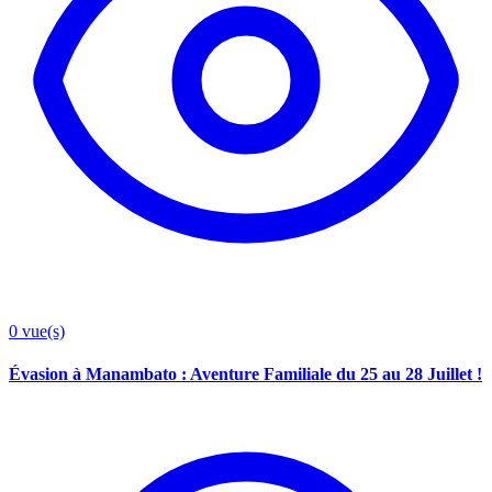
0
vue(s)
Évasion à Manambato : Aventure Familiale du 25 au 28 Juillet !