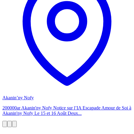
Akanin’ny Nofy
200000ar Akanin'ny Nofy Notice sur l’IA Escapade Amour de Soi à
Akanin'ny Nofy Le 15 et 16 Août Deux...