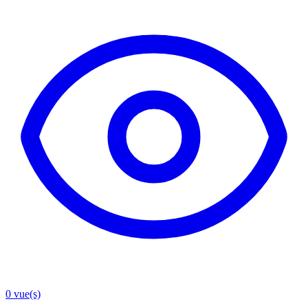
0
vue(s)