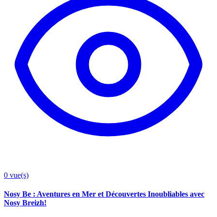
0
vue(s)
Nosy Be : Aventures en Mer et Découvertes Inoubliables avec
Nosy Breizh!