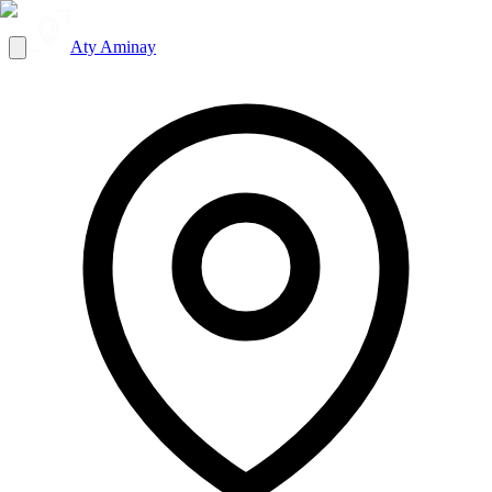
Aty Aminay