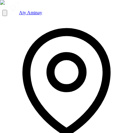
Aty Aminay