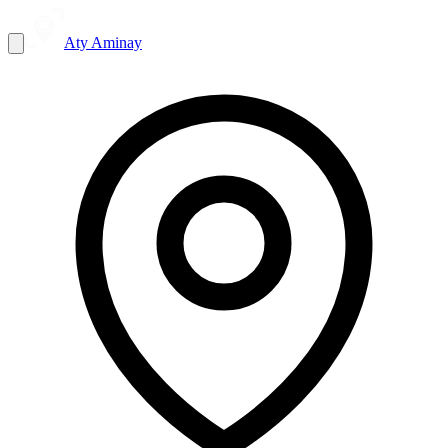
Aty Aminay